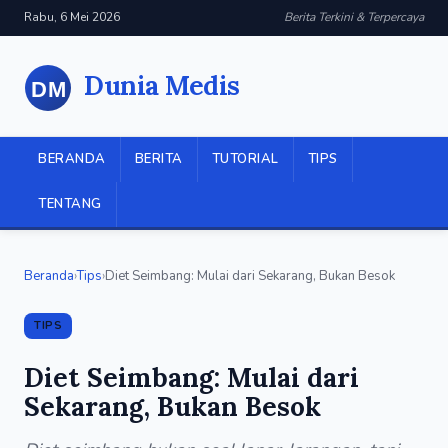
Rabu, 6 Mei 2026
Berita Terkini & Terpercaya
Dunia Medis
BERANDA
BERITA
TUTORIAL
TIPS
TENTANG
Beranda
›
Tips
›
Diet Seimbang: Mulai dari Sekarang, Bukan Besok
TIPS
Diet Seimbang: Mulai dari
Sekarang, Bukan Besok