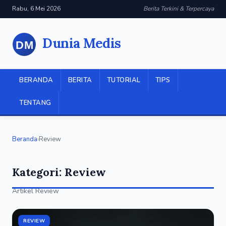
Rabu, 6 Mei 2026
Berita Terkini & Terpercaya
Dunia Medis
BERANDA
BERITA
TUTORIAL
TIPS
TENTANG
Beranda
›
Review
Kategori: Review
Artikel Review
REVIEW