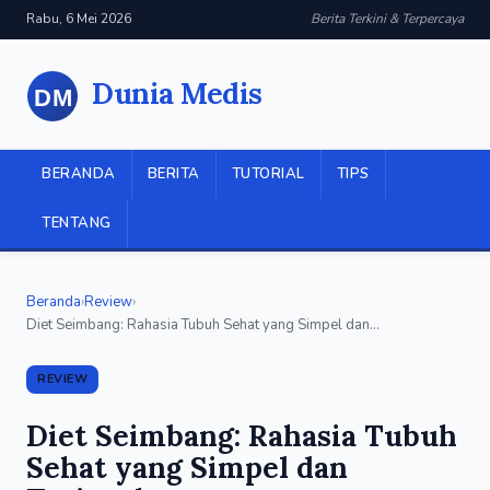
Rabu, 6 Mei 2026
Berita Terkini & Terpercaya
Dunia Medis
BERANDA
BERITA
TUTORIAL
TIPS
TENTANG
Beranda
›
Review
›
Diet Seimbang: Rahasia Tubuh Sehat yang Simpel dan...
REVIEW
Diet Seimbang: Rahasia Tubuh
Sehat yang Simpel dan